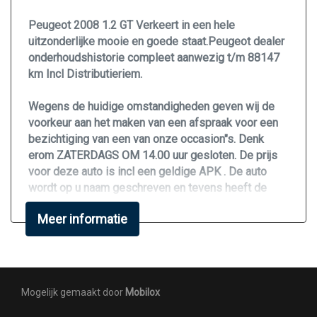
Parkeersensor achter
Peugeot 2008 1.2 GT Verkeert in een hele
uitzonderlijke mooie en goede staat.Peugeot dealer
Parkeersensor voor
onderhoudshistorie compleet aanwezig t/m 88147
Speciale kleur
km Incl Distributieriem.
Trekhaak met afneembare kogel
Wegens de huidige omstandigheden geven wij de
Overige
voorkeur aan het maken van een afspraak voor een
bezichtiging van een van onze occasion"s. Denk
Anti blokkeer systeem
erom ZATERDAGS OM 14.00 uur gesloten. De prijs
voor deze auto is incl een geldige APK . De auto
Anti doorslip regeling
wordt op u naam geschreven en tevens heeft de
Apple carplay/android auto
auto een pre inspectie en vloeistof controle gehad .
Meer informatie
Onderhoud en garantie pakkettenbieden wij u graag
Autonomous emergency braking
tegen meerprijs aan. Wij zijn geintreseerd in mooie
Bestuurdersairbag
en goede inruilauto's en geven daarvoor een
marktconforme prijs en soms ook iets meer.
Bluetooth
Mogelijk gemaakt door
Mobilox
Bots waarschuwing systeem