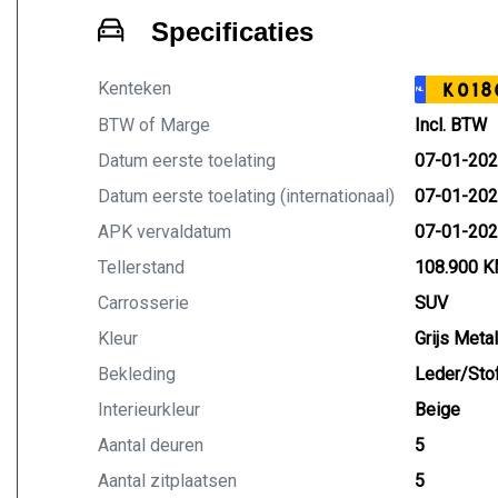
Specificaties
Kenteken
K018
NL
BTW of Marge
Incl. BTW
Datum eerste toelating
07-01-20
Datum eerste toelating (internationaal)
07-01-20
APK vervaldatum
07-01-20
Tellerstand
108.900 
Carrosserie
SUV
Kleur
Grijs Metal
Bekleding
Leder/Sto
Interieurkleur
Beige
Aantal deuren
5
Aantal zitplaatsen
5