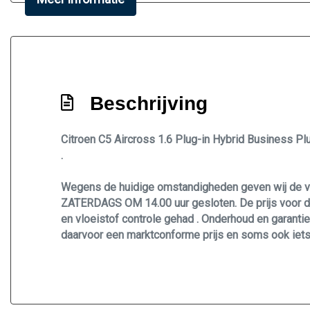
Geluidsisolerend glas
Hoofd airbag(s) achter
Hoofd airbag(s) voor
Keyless start
Kunstlederen interieurdelen
Beschrijving
Multimedia scherm middel
Citroen C5 Aircross 1.6 Plug-in Hybrid Business P
Oplaadmogelijkheid
.
Passagiersairbag
Wegens de huidige omstandigheden geven wij de vo
Rijstrooksensor met correctie
ZATERDAGS OM 14.00 uur gesloten. De prijs voor de
Volledig digitaal instrumentenpaneel
en vloeistof controle gehad . Onderhoud en garantie
daarvoor een marktconforme prijs en soms ook iets
Zij airbag(s) voor
Zwarte (glans) exterieur delen