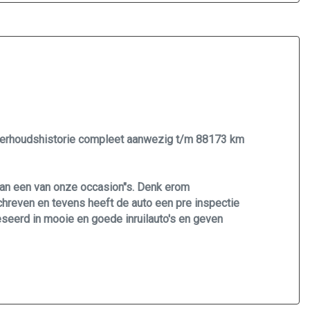
Stuur leder
Stuur verstelbaar
Stuurbekrachtiging snelheidsafhankelijk
Onderhoudshistorie compleet aanwezig t/m 88173 km
an een van onze occasion"s. Denk erom
hreven en tevens heeft de auto een pre inspectie
reseerd in mooie en goede inruilauto's en geven