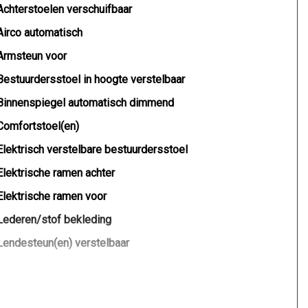
Achterstoelen verschuifbaar
Airco automatisch
Armsteun voor
Bestuurdersstoel in hoogte verstelbaar
Binnenspiegel automatisch dimmend
Comfortstoel(en)
Elektrisch verstelbare bestuurdersstoel
Elektrische ramen achter
Elektrische ramen voor
Lederen/stof bekleding
Lendesteun(en) verstelbaar
Middenarmsteun voor
Passagiersstoel in hoogte verstelbaar