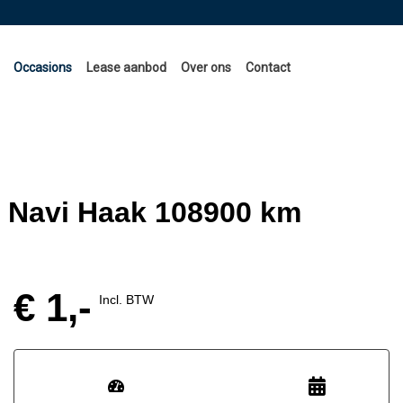
Occasions
Lease aanbod
Over ons
Contact
c Navi Haak 108900 km
€ 1,-
Incl. BTW