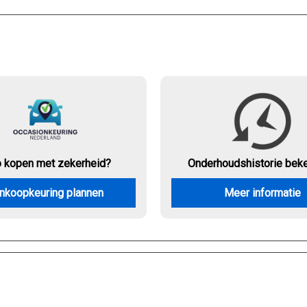
o kopen met zekerheid?
Onderhouds
historie bek
nkoopkeuring plannen
Meer informatie