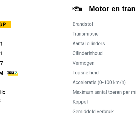
Motor en tra
Brandstof
GP
Transmissie
Aantal cilinders
21
Cilinderinhoud
21
Vermogen
27
Topsnelheid
KM
Acceleratie (0-100 km/h)
Maximum aantal toeren per m
lic
Koppel
f
Gemiddeld verbruik