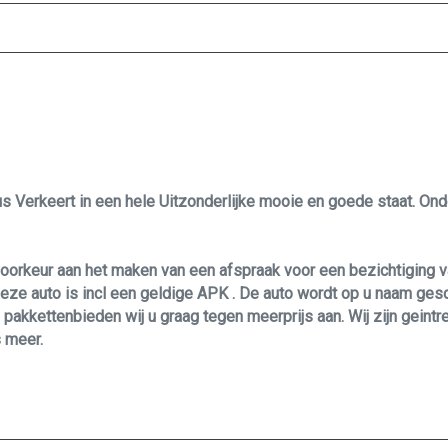
Led dagrijverlichting
Led koplampen
Metaalkleur
Mistlampen voor adaptief
Parkeersensor achter
Parkeersensor voor
lus Verkeert in een hele Uitzonderlijke mooie en goede staat. 
Trekhaak met afneembare kogel
orkeur aan het maken van een afspraak voor een bezichtiging v
ze auto is incl een geldige APK . De auto wordt op u naam gesc
 pakkettenbieden wij u graag tegen meerprijs aan. Wij zijn geint
 meer.